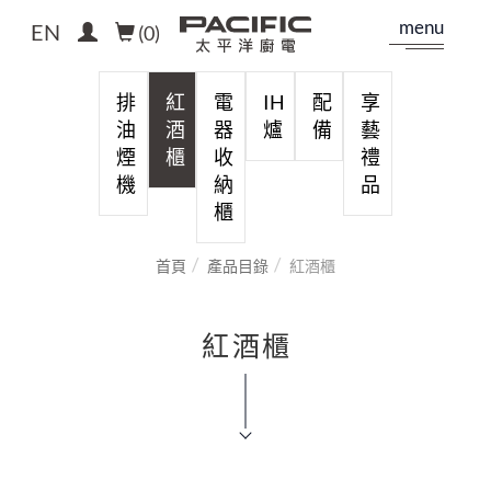
menu
EN
(
0
)
排
紅
電
IH
配
享
油
酒
器
爐
備
藝
煙
櫃
收
禮
機
納
品
櫃
首頁
產品目錄
紅酒櫃
紅酒櫃