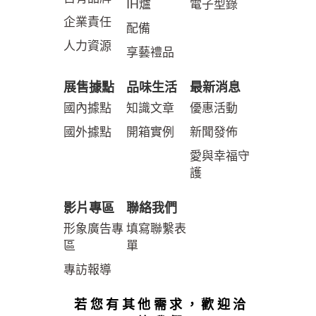
IH爐
電子型錄
企業責任
配備
人力資源
享藝禮品
展售據點
品味生活
最新消息
國內據點
知識文章
優惠活動
國外據點
開箱實例
新聞發佈
愛與幸福守
護
影片專區
聯絡我們
形象廣告專
填寫聯繫表
區
單
專訪報導
若您有其他需求，歡迎洽