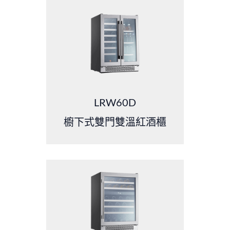
LRW60D
櫥下式雙門雙溫紅酒櫃