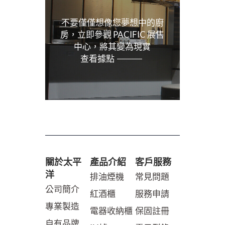
不要僅僅想像您夢想中的廚
房，立即參觀 PACIFIC 展售
中心，將其變為現實
查看據點
關於太平
產品介紹
客戶服務
洋
排油煙機
常見問題
公司簡介
紅酒櫃
服務申請
專業製造
電器收納櫃
保固註冊
自有品牌