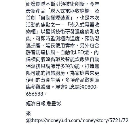
研發團隊不斷引領技術創新，今年
最新產品「崁入式電器收納櫃」及
首創「自動攔煙裝置」，也是本次
活動的焦點之一。「崁入式電器收
納櫃」以最新技術研發濕度偵測功
能，可即時監測櫃內溫度，預防潮
濕損害，延長使用壽命，另外包含
靜音馬達排風、自動化LED燈、內
建橫向氣流循環及智能炊飯與自動
保溫排風調節等多項功能，打造無
限可能的智慧廚房，為家庭帶來更
便利的煮食生活，多項產品歡迎蒞
臨參觀體驗。展會訊息請洽0800-
656588。
經濟日報 詹豊彰
來
源:https://money.udn.com/money/story/5721/7