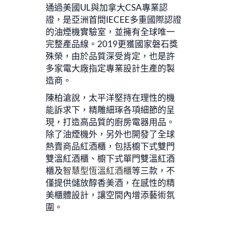
通過美國UL與加拿大CSA專業認
證，是亞洲首間IECEE多重國際認證
的油煙機實驗室，並擁有全球唯一
完整產品線。2019更獲國家磐石獎
殊榮，由於品質深受肯定，也是許
多家電大廠指定專業設計生產的製
造商。
陳柏滄說，太平洋堅持在理性的機
能訴求下，精雕細琢各項細節的呈
現，打造高品質的廚房電器用品。
除了油煙機外，另外也開發了全球
熱賣商品紅酒櫃，包括櫥下式雙門
雙溫紅酒櫃、櫥下式單門雙溫紅酒
櫃及
智慧型恆溫紅酒櫃
等三款，不
僅提供儲放醇香美酒，在感性的精
美櫃體設計，讓空間內增添藝術氛
圍。