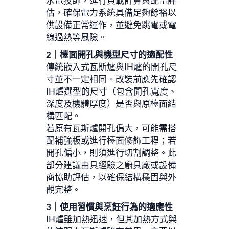
水電技師，進行負載計算與配電評
估，確保電力系統具備足夠餘裕以
供設備正常運作，並避免跳電或電
線過熱等風險。
2｜檯面開孔與機型尺寸的適配性
傳統嵌入式瓦斯爐與IH爐的開孔尺
寸並不一定相同。改裝前應先確認
IH爐選型的尺寸（包含開孔寬度、
深度及機體厚度）是否與原檯面結
構匹配。
若原有瓦斯爐開孔偏大，可能需搭
配補強板或進行檯面修飾工程；若
開孔偏小，則須進行切割調整。此
部分建議由具經驗之廚具廠或設備
商協助評估，以確保結構穩固與外
觀完整。
3｜使用習慣與烹飪行為的適應性
IH爐雖加熱迅速，但其加熱方式與