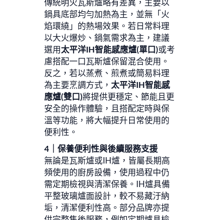
傳統明火瓦斯爐略有差異，主要以
鍋具底部均勻加熱為主，並無「火
焰環繞」的熱場效果。若日常料理
以大火爆炒、鍋氣需求為主，建議
選用
太平洋IH智能感應爐(單口)
或考
慮搭配一口瓦斯爐保留混合使用。
反之，若以蒸煮、煎煮或簡易料理
為主要烹調方式，
太平洋IH智能感
應爐(雙口)
將提供更穩定、節能且更
安全的操作體驗，且搭配定時與保
溫等功能，將大幅提升日常使用的
便利性。
4｜保養便利性與後續服務支援
無論是瓦斯爐或IH爐，皆屬長期高
頻使用的廚房設備，使用過程中仍
需定期檢視與清潔保養。IH爐具備
平整玻璃爐面設計，較不易藏汙納
垢，清潔便利性高。部分品牌亦提
供完整售後服務，例如定期爐具檢