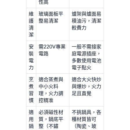
性高
維
玻璃面板平
爐架與爐面易
護
整易清潔
積油污，清潔
清
較費力
潔
安
需220V專業
一般不需接家
裝
電路
庭電源插座，
電
多數使用電池
力
電子點火
烹
適合蒸煮與
適合大火快炒
煮
中小火料
與爆炒，火力
習
理，火力調
足且直覺
慣
控精准
適
必須磁性材
不挑鍋具，各
用
質，鍋底平
種材質皆可
鍋
整（不鏽
（陶瓷、玻