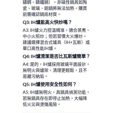
鏽鋼、鑄鐵鍋），非磁性鍋具如陶
瓷、玻璃、鋁鍋將無法加熱，購買
前需確認鍋底材質。
Q3: IH爐能高火快炒嗎？
A3: IH爐火力控溫精准，適合蒸煮、
中小火煎炒；但若習慣大火爆炒，
建議選擇混合式爐具（IH+瓦斯）或
單口高性能IH爐。
Q4: IH爐清潔是否比瓦斯爐簡單？
A4: 是的，IH爐採用玻璃平面設計，
無明火與爐架，清理更輕鬆，且不
易藏污納垢。
Q5: IH爐使用安全性如何？
A5: IH爐無明火，具鍋具偵測功能，
若無鍋具存在即停止加熱，大幅降
低火災與燙傷風險。