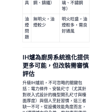
具
鋼、鑄鐵）
璃、不鏽鋼
等）
油
無明火，油
明火旺盛，油
煙
煙較少
煙較多，需良
問
好通風
題
IH爐為廚房系統進化提供
更多可能，但改裝需審慎
評估
升級IH爐前，不可忽略的關鍵包
括：電力條件、安裝尺寸（尤其針
對崁入式設計的機型開孔尺寸與檯
面厚度）與個人烹飪習慣，這三者
缺一不可。從設備效能角度而言，