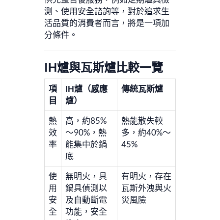
測、使用安全諮詢等，對於追求生
活品質的消費者而言，將是一項加
分條件。
IH爐與瓦斯爐比較一覽
項
IH爐（感應
傳統瓦斯爐
目
爐）
熱
高，約85%
熱能散失較
效
～90%，熱
多，約40%～
率
能集中於鍋
45%
底
使
無明火，具
有明火，存在
用
鍋具偵測以
瓦斯外洩與火
安
及自動斷電
災風險
全
功能，安全