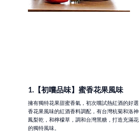
1.【初嚐品味】蜜香花果風味
擁有獨特花果甜蜜香氣，初次嚐試熱紅酒的好選
香花果風味的紅酒香料調配，有台灣杭菊和洛神
鳳梨乾，和檸檬草，調和台灣黑糖，打造充滿花
的獨特風味。