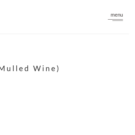
menu
led Wine)