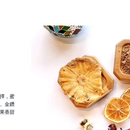
擇，蜜
、金鑽
果香甜