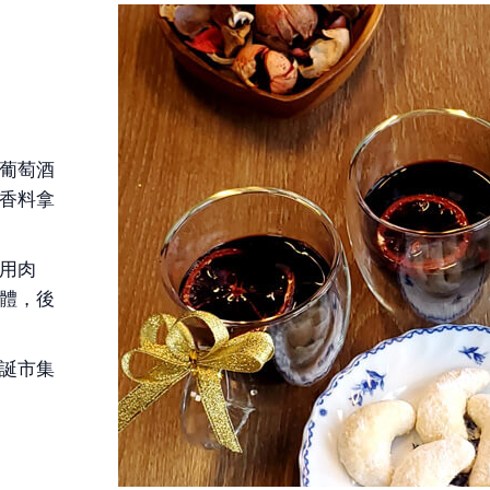
葡萄酒
香料拿
用肉
體，後
誕市集