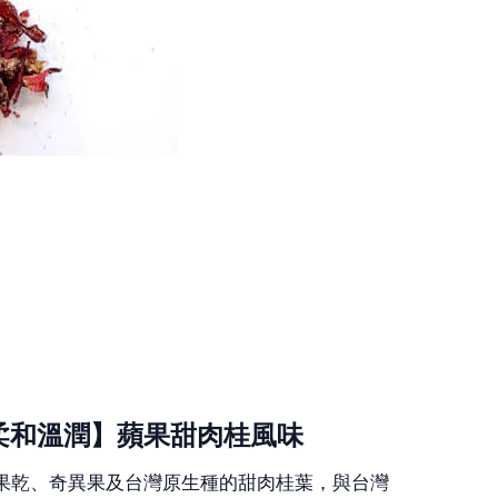
【柔和溫潤】蘋果甜肉桂風味
果乾、奇異果及台灣原生種的甜肉桂葉，與台灣