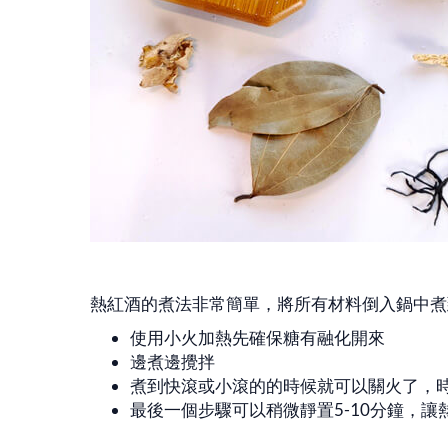
熱紅酒的煮法非常簡單，將所有材料倒入鍋中煮
使用小火加熱先確保糖有融化開來
邊煮邊攪拌
煮到快滾或小滾的的時候就可以關火了，
最後一個步驟可以稍微靜置5-10分鐘，讓