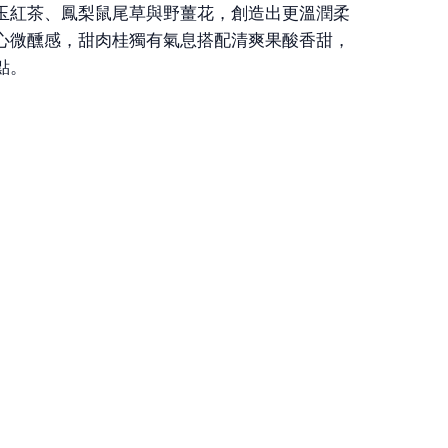
玉紅茶、鳳梨鼠尾草與野薑花，創造出更溫潤柔
心微醺感，甜肉桂獨有氣息搭配清爽果酸香甜，
點。