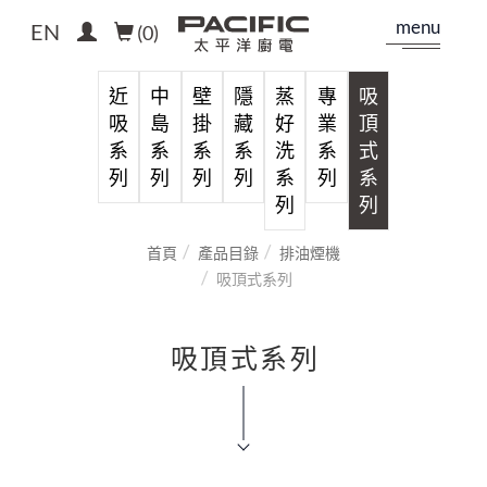
menu
EN
(
0
)
近
中
壁
隱
蒸
專
吸
吸
島
掛
藏
好
業
頂
系
系
系
系
洗
系
式
列
列
列
列
系
列
系
列
列
首頁
產品目錄
排油煙機
吸頂式系列
吸頂式系列