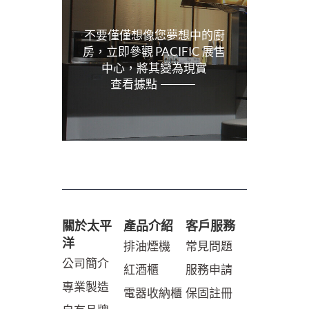
不要僅僅想像您夢想中的廚
房，立即參觀 PACIFIC 展售
中心，將其變為現實
查看據點
關於太平
產品介紹
客戶服務
洋
排油煙機
常見問題
公司簡介
紅酒櫃
服務申請
專業製造
電器收納櫃
保固註冊