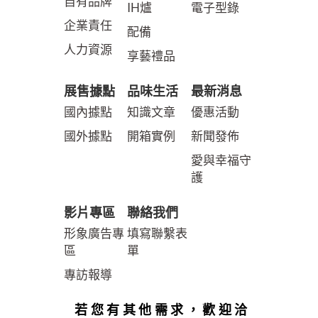
自有品牌
IH爐
電子型錄
企業責任
配備
人力資源
享藝禮品
展售據點
品味生活
最新消息
國內據點
知識文章
優惠活動
國外據點
開箱實例
新聞發佈
愛與幸福守
護
影片專區
聯絡我們
形象廣告專
填寫聯繫表
區
單
專訪報導
若您有其他需求，歡迎洽