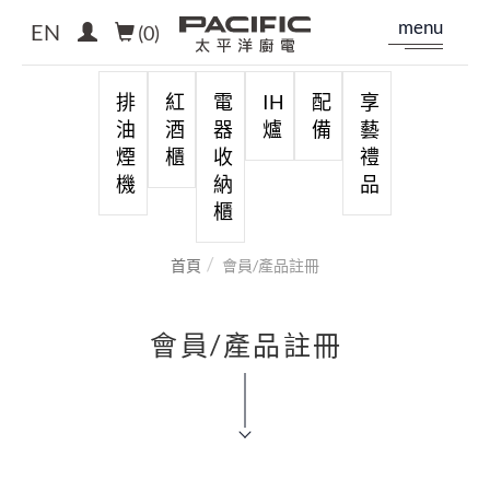
menu
EN
(
0
)
排
紅
電
IH
配
享
油
酒
器
爐
備
藝
煙
櫃
收
禮
機
納
品
櫃
首頁
會員/產品註冊
會員/產品註冊