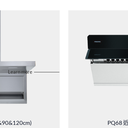
Learn more
0&120cm)
PQ68
近