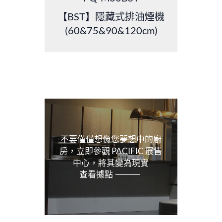
【BST】隱藏式排油煙機
(60&75&90&120cm)
不要僅僅想像您夢想中的廚
房，立即參觀 PACIFIC 展售
中心，將其變為現實
查看據點