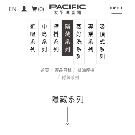
menu
EN
(
0
)
近
中
壁
隱
蒸
專
吸
吸
島
掛
藏
好
業
頂
系
系
系
系
洗
系
式
列
列
列
列
系
列
系
列
列
首頁
產品目錄
排油煙機
隱藏系列
隱藏系列