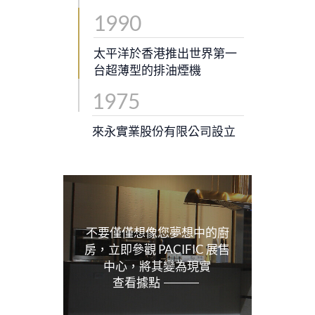
1990
太平洋於香港推出世界第一
台超薄型的排油煙機
1975
來永實業股份有限公司設立
不要僅僅想像您夢想中的廚
房，立即參觀 PACIFIC 展售
中心，將其變為現實
查看據點