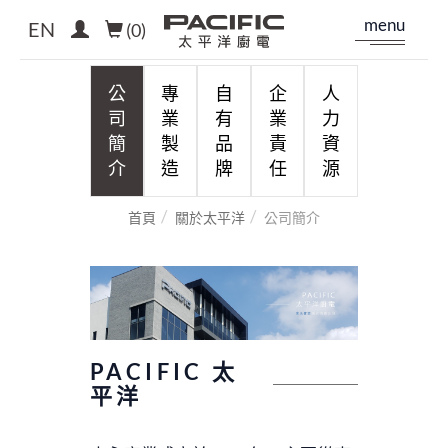
menu
EN
(
0
)
公
專
自
企
人
司
業
有
業
力
簡
製
品
責
資
介
造
牌
任
源
首頁
關於太平洋
公司簡介
PACIFIC 太
平洋