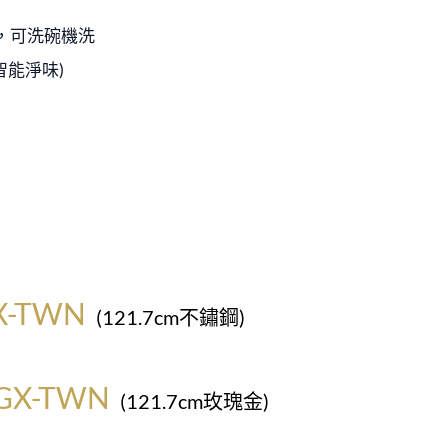
，可洗碗機洗
智能淨味)
X-TWN
(121.7cm不鏽鋼)
0
GX-TWN
(121.7cm玫瑰金)
0