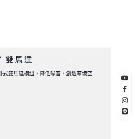
/ 雙馬達
掛式雙馬達模組，降低噪音，創造寧境空