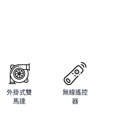
外掛式雙
無線遙控
馬達
器