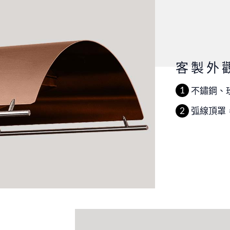
客製外
不鏽鋼、
弧線頂罩