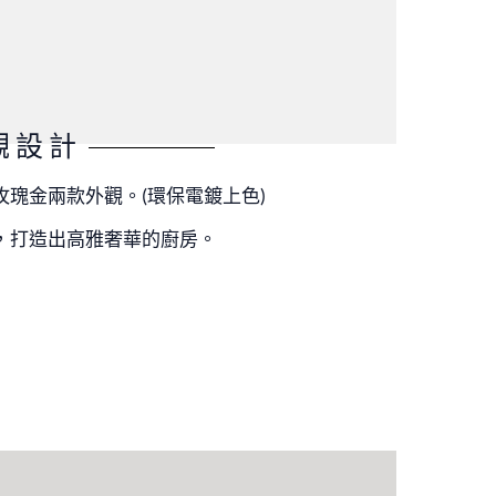
觀設計
玫瑰金兩款外觀。(環保電鍍上色)
，打造出高雅奢華的廚房。