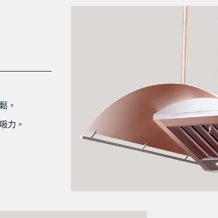
鬆。
吸力。