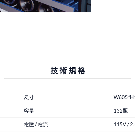
技術規格
尺寸
W605*H
容量
132瓶
電壓 / 電流
115V / 2