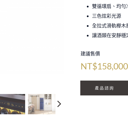
雙循環扇、均勻
三色炫彩光源
全拉式滑軌櫸木層
讓酒類在安靜穩
建議售價
NT$158,00
產品諮詢