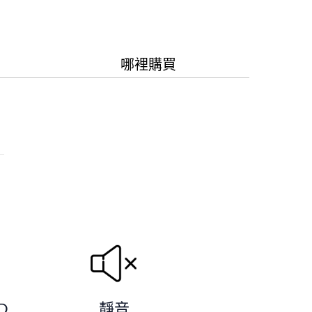
哪裡購買
D
靜音