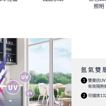
照明
氬氣雙
雙層抗U
有效隔熱
可儲放13