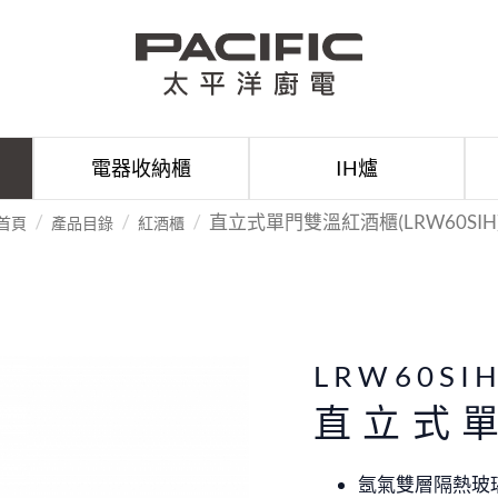
電器收納櫃
IH爐
直立式單門雙溫紅酒櫃(LRW60SIH
首頁
產品目錄
紅酒櫃
LRW60SI
直立式
氬氣雙層隔熱玻