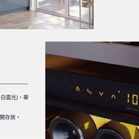
、白雲光)，華
開存放。