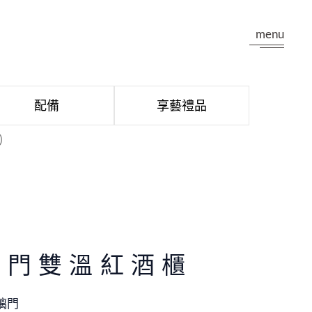
menu
配備
享藝禮品
)
H
單門雙溫紅酒櫃
璃門