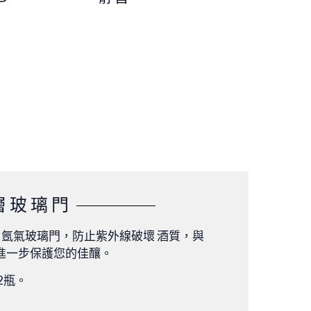
層玻璃門
V 氬氣玻璃門，防止紫外線破壞 酒質，與
進一步保護您的佳釀。
2瓶。