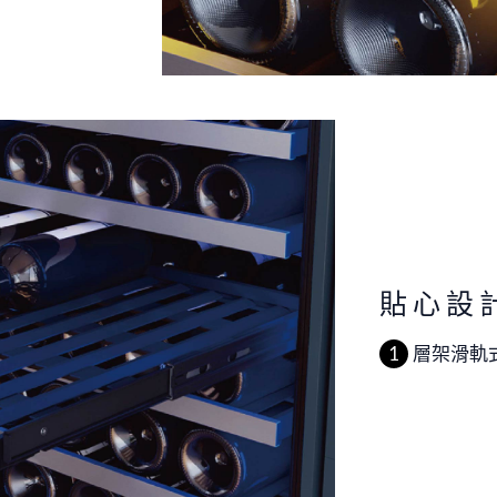
貼心設
層架滑軌