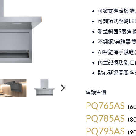
可掀式導流板 
可調節式翻轉LED燈
新型斜面5度角
不鏽鋼/典雅黑 
AI智能揮手感應
內置記憶功能 
貼心延遲開關 
建議售價
PQ765AS
(
PQ785AS
(
PQ795AS
(