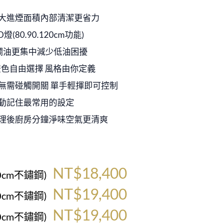
擴大進煙面積內部清潔更省力
(80.90.120cm功能)
 攔油更集中減少低油困擾
雙色自由選擇 風格由你定義
 無需碰觸開關 單手輕揮即可控制
自動記住最常用的設定
料理後廚房分鐘淨味空氣更清爽
NT$18,400
60cm不鏽鋼)
NT$19,400
80cm不鏽鋼)
NT$19,400
90cm不鏽鋼)