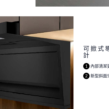
可掀式
計
內部清潔
新型斜面