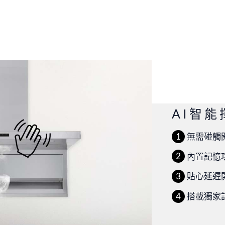
AI智
無需碰觸
內置記憶
貼心延遲
搭載獨家