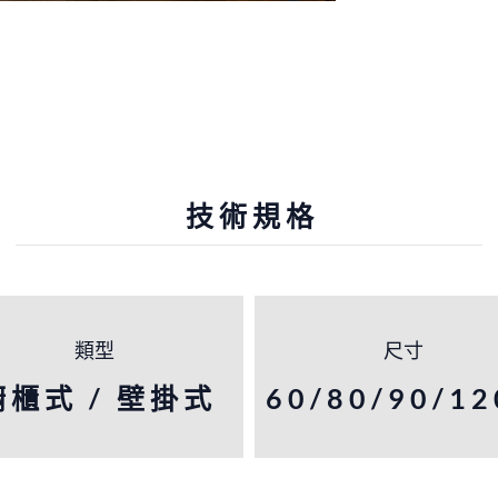
技術規格
類型
尺寸
櫥櫃式 / 壁掛式
60/80/90/1