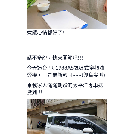
煮飯心情都好了!
話不多說，快來開箱吧!!!
今天這台PR-1988AS靚吸式變頻油
煙機，可是最新款阿~~~(興奮尖叫)
乘載家人滿滿期盼的太平洋專車送
貨到!!!