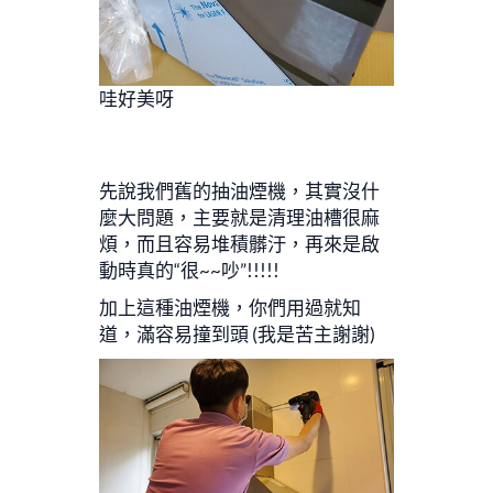
哇好美呀
先說我們舊的抽油煙機，其實沒什
麼大問題，主要就是清理油槽很麻
煩，而且容易堆積髒汙，再來是啟
動時真的“很~~吵”!!!!!
加上這種油煙機，你們用過就知
道，滿容易撞到頭 (我是苦主謝謝)