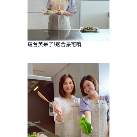
這台美呆了!適合豪宅唷