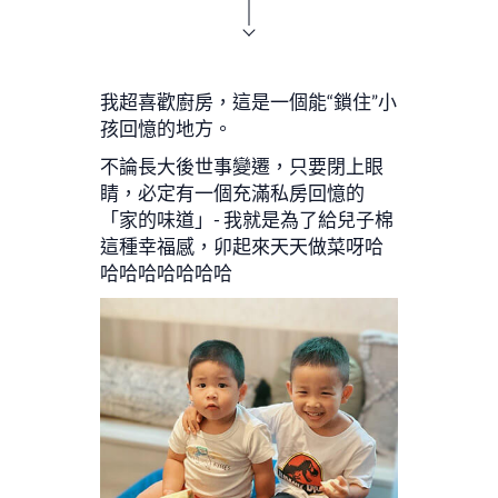
我超喜歡廚房，這是一個能“鎖住”小
孩回憶的地方。
不論⻑⼤後世事變遷，只要閉上眼
睛，必定有⼀個充滿私房回憶的
「家的味道」- 我就是為了給兒⼦棉
這種幸福感，卯起來天天做菜呀哈
哈哈哈哈哈哈哈