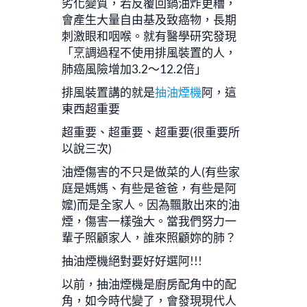
劣化變質，若反覆回鍋油炸更糟，
會產生大量自由基及致癌物，長期
刺激眼和咽喉。就有醫學研究發現
「烹調過程不使用排風裝置的人，
肺癌風險增加3.2～12.2倍」
排風裝置講的就是
抽油煙機
阿，這
東西超重要
超重要、超重要、超重要(很重要所
以說三次)
油煙傷害的不只是做菜的人(有些家
庭是媽媽、有些是爸爸，有些是阿
嬤)而是全家人。因為飄散出來的油
煙，傷害一樣強大。當我們努力一
輩子照顧家人，誰來照顧妳的肺？
抽油煙機絕對要好好選阿!!!
以前，抽油煙機是廚房配角中的配
角，如今時代變了，會發現現代人