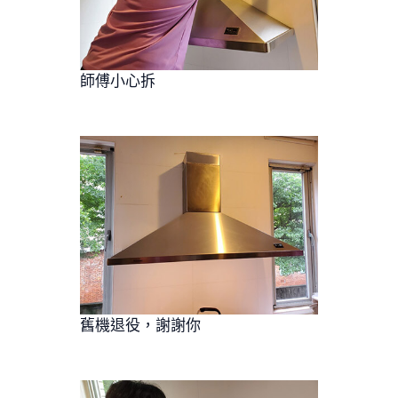
師傅小心拆
舊機退役，謝謝你