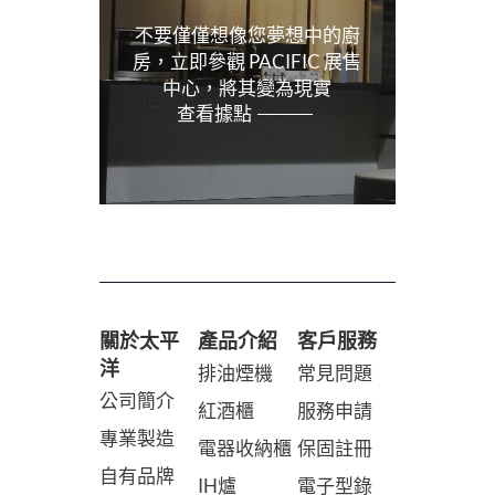
不要僅僅想像您夢想中的廚
房，立即參觀 PACIFIC 展售
中心，將其變為現實
查看據點
關於太平
產品介紹
客戶服務
洋
排油煙機
常見問題
公司簡介
紅酒櫃
服務申請
專業製造
電器收納櫃
保固註冊
自有品牌
IH爐
電子型錄